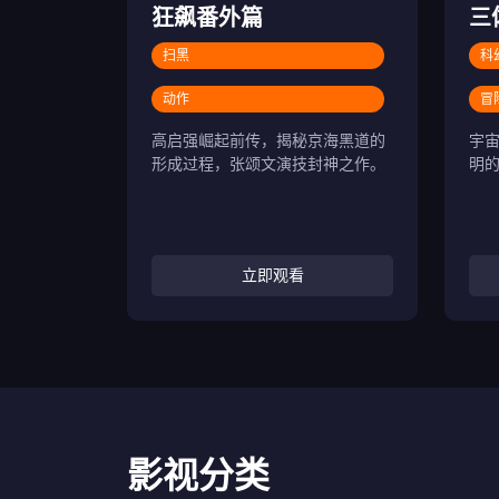
狂飙番外篇
三
扫黑
科
动作
冒
高启强崛起前传，揭秘京海黑道的
宇
形成过程，张颂文演技封神之作。
明
立即观看
影视分类