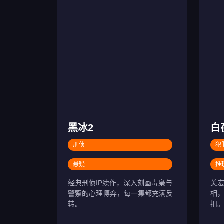
黑冰2
白
刑侦
犯
悬疑
推
经典刑侦IP续作，深入刻画毒枭与
关
警察的心理博弈，每一集都充满反
相
转。
扣