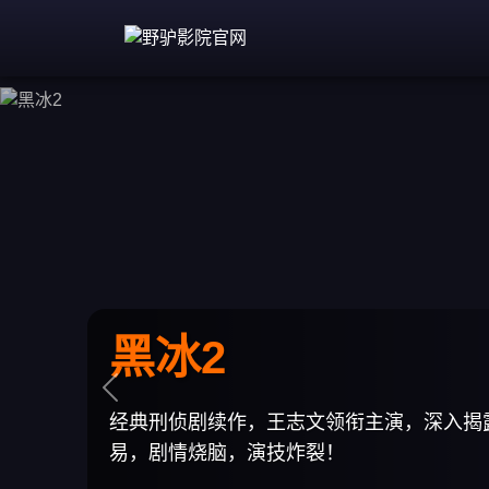
白夜追凶2
Previous
潘粤明一人分饰两角，延续第一季的悬
惨案真相，高能不断！