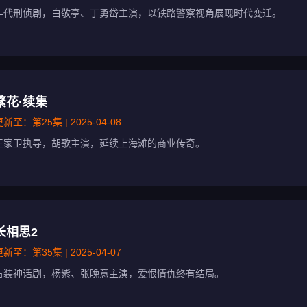
年代刑侦剧，白敬亭、丁勇岱主演，以铁路警察视角展现时代变迁。
繁花·续集
新至：第25集 | 2025-04-08
王家卫执导，胡歌主演，延续上海滩的商业传奇。
长相思2
新至：第35集 | 2025-04-07
古装神话剧，杨紫、张晚意主演，爱恨情仇终有结局。