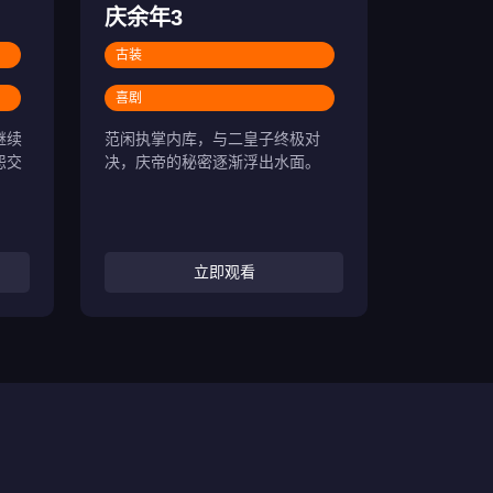
庆余年3
古装
喜剧
继续
范闲执掌内库，与二皇子终极对
怨交
决，庆帝的秘密逐渐浮出水面。
立即观看