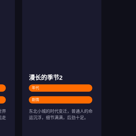
漫长的季节2
年代
剧情
世界
东北小城的时代变迁，普通人的命
运走
运沉浮，细节满满，后劲十足。