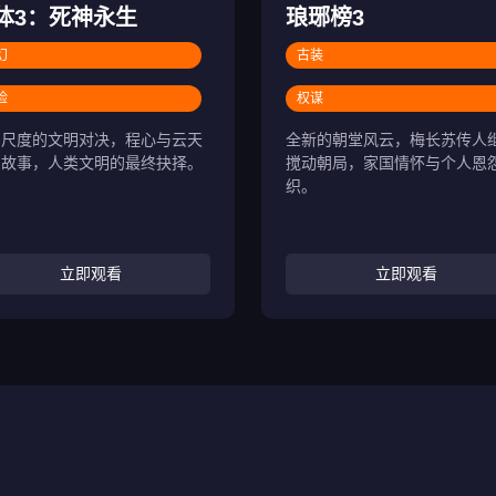
体3：死神永生
琅琊榜3
幻
古装
险
权谋
宙尺度的文明对决，程心与云天
全新的朝堂风云，梅长苏传人
的故事，人类文明的最终抉择。
搅动朝局，家国情怀与个人恩
织。
立即观看
立即观看