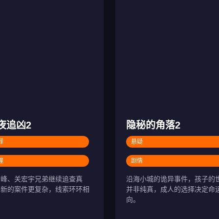
夜追凶2
隐秘的角落2
罪
悬疑
理
剧情
宏峰、关宏宇兄弟继续追查真
沿海小城的诡异事件，孩子的
，新的案件更复杂，线索环环相
并非纯真，成人的选择决定命
。
向。